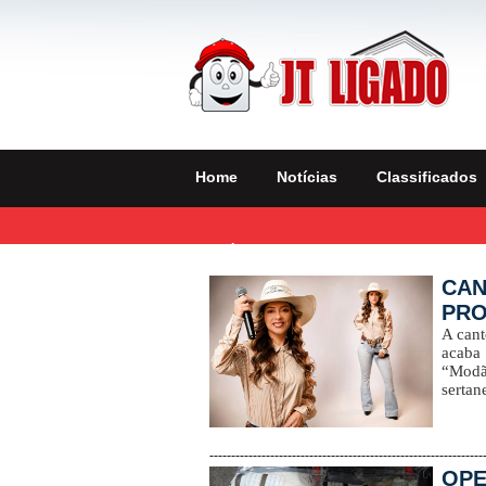
Home
Notícias
Classificados
Notícias Destaques
CAN
PRO
A cant
acaba
“Modã
sertane
---------------------------------------------------------------
OPE