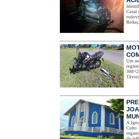
ACI
Identi
Casal 
rodovi
Redaçã
---------------------------------------------------------------
MOT
COM
Um mot
regist
308+2
Távora
---------------------------------------------------------------
PRE
JOA
MUNI
A Igre
Culto
organi
de jul