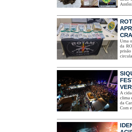
Antôni
---------------------------------------------------------------
ROT
APR
CRA
Uma op
da RO
prisão
circul
---------------------------------------------------------------
SIQ
FES
VER
A cida
clima 
da Can
Com en
---------------------------------------------------------------
IDE