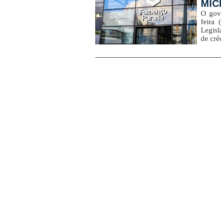
MICR
O gove
feira
Legisl
de cré
---------------------------------------------------------------