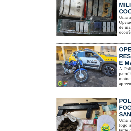
MIL
COC
Uma a
Operaç
de mai
ocorrê
---------------------------------------------------------------
OPE
RES
E M
A Polí
patru
motoci
apreen
---------------------------------------------------------------
POL
FOG
SANT
Uma aç
fogo a
tarde 