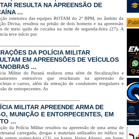
ITAR RESULTA NA APREENSÃO DE
AÍNA ...
ção ostensiva das equipes ROTAM do 2º BPM, no âmbito da
ão Divisa, resultou na prisão de dois homens e na apreensão
s de meio quilo de cocaína na noite de segunda-feira (27). A
ncia teve início por
-----------------------------------------------------------------
RAÇÕES DA POLÍCIA MILITAR
ULTAM EM APREENSÕES DE VEÍCULOS
ANOBRAS ...
cia Militar do Paraná realizou uma série de fiscalizações e
lhamentos ostensivos que resultaram na apreensão de
cletas e carros, além da retenção de condutores irregulares e
são de entorpecentes. As
-----------------------------------------------------------------
ÍCIA MILITAR APREENDE ARMA DE
O, MUNIÇÃO E ENTORPECENTES, EM
O ...
ão da Polícia Militar resultou na apreensão de uma arma de
rtesanal carregada, drogas e materiais utilizados no tráfico na
de ontem quinta-feira (23), no bairro Júnior Afonso, em Santo