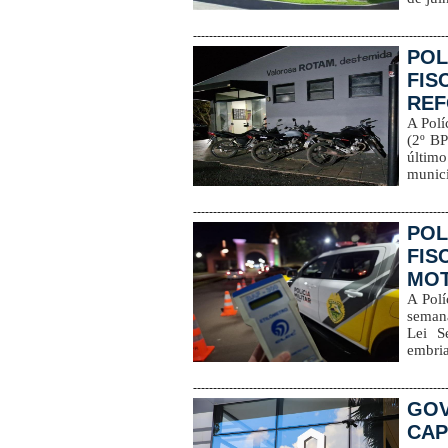
---------------------------------------------------------------
POL
FIS
REF
A Polí
(2º BP
últim
municí
---------------------------------------------------------------
POL
FIS
MOT
A Polí
semana
Lei S
embria
---------------------------------------------------------------
GOV
CAP