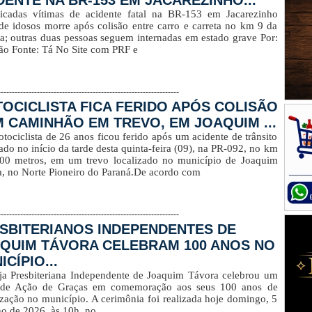
DENTE NA BR-153 EM JACAREZINHO...
ficadas vítimas de acidente fatal na BR-153 em Jacarezinho
de idosos morre após colisão entre carro e carreta no km 9 da
a; outras duas pessoas seguem internadas em estado grave Por:
o Fonte: Tá No Site com PRF e
-----------------------------------------------------------------
OCICLISTA FICA FERIDO APÓS COLISÃO
 CAMINHÃO EM TREVO, EM JOAQUIM ...
ociclista de 26 anos ficou ferido após um acidente de trânsito
rado no início da tarde desta quinta-feira (09), na PR-092, no km
00 metros, em um trevo localizado no município de Joaquim
, no Norte Pioneiro do Paraná.De acordo com
-----------------------------------------------------------------
SBITERIANOS INDEPENDENTES DE
QUIM TÁVORA CELEBRAM 100 ANOS NO
CÍPIO...
ja Presbiteriana Independente de Joaquim Távora celebrou um
 de Ação de Graças em comemoração aos seus 100 anos de
zação no município. A cerimônia foi realizada hoje domingo, 5
ho de 2026, às 10h, no