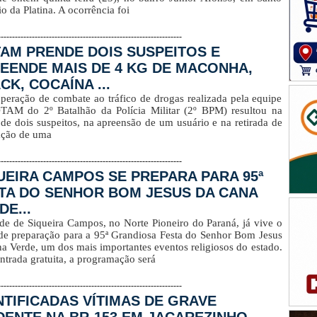
o da Platina. A ocorrência foi
-----------------------------------------------------------------
AM PRENDE DOIS SUSPEITOS E
EENDE MAIS DE 4 KG DE MACONHA,
CK, COCAÍNA ...
eração de combate ao tráfico de drogas realizada pela equipe
TAM do 2º Batalhão da Polícia Militar (2º BPM) resultou na
 de dois suspeitos, na apreensão de um usuário e na retirada de
ação de uma
-----------------------------------------------------------------
UEIRA CAMPOS SE PREPARA PARA 95ª
TA DO SENHOR BOM JESUS DA CANA
DE...
de de Siqueira Campos, no Norte Pioneiro do Paraná, já vive o
de preparação para a 95ª Grandiosa Festa do Senhor Bom Jesus
a Verde, um dos mais importantes eventos religiosos do estado.
trada gratuita, a programação será
-----------------------------------------------------------------
NTIFICADAS VÍTIMAS DE GRAVE