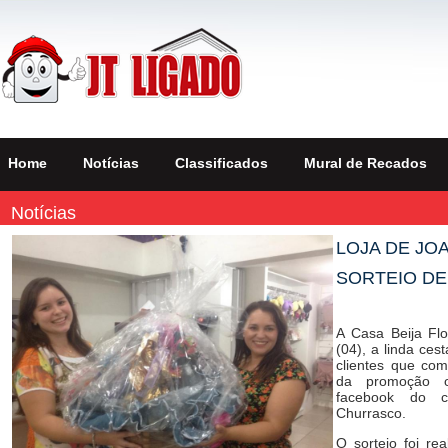
Home
Notícias
Classificados
Mural de Recados
Notícias
LOJA DE JO
SORTEIO DE
A Casa Beija Flo
(04), a linda ce
clientes que com
da promoção o
facebook do c
Churrasco.
O sorteio foi re