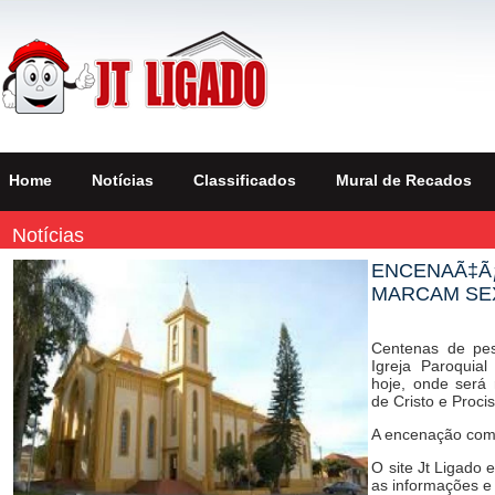
Home
Notícias
Classificados
Mural de Recados
Notícias
ENCENAÃ‡Ã
MARCAM SEX
Centenas de pes
Igreja Paroquia
hoje, onde será
de Cristo e Proci
A encenação com
O site Jt Ligado
as informações e 