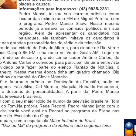
piadas e causos.
Informações para ingressos: (43) 9935-2231.
Pedro Manso, iniciou sua carreira artística como
locutor das extinta rádio FM de Miguel Pereira, com
o programa Pedro Manso Show. Nesse mesmo
período já animava os comícios políticos em sua
região. Além de apresentar os candidatos nos
palanques, ele também imitava os candidatos à
r nas grandes personalidades do rádio e da televisão.
ro de sua cidade de Paty do Alferes, para cidade de Rio Verde
dios Caiapó 96 FM e na rádio no Verde Goiás AM. Logo em
o, onde conheceu o grande comunicador Antônio Carlos, de
io Antônio Carlos o convidou para participar de uma entrevista
idado para fazer parte do elenco Plantão de Notícias, o
Janeiro. Nessa mesma época tinha um quadro chamado “Big
 show da manhã do Clovis Monteiro.
30” e faturou o prêmio no Domingão do Faustão, onde se
gens: Fala Silva, Cid Moreira, Maguila, Ronaldo Fenomeno,
e dezenas de personalidades. A partir daí Pedro Manso
 televisão brasileira.
 com o seu maior ídolo de humor da televisão brasileira: Tom
w do Tom.Na própria Rede Record. Pedro Manso junto com o
dro sorria você está na Record no programa da Eliana nas
nte da ‘Escolinha do Gugu’,
o país, com o espetáculo
Maior Imitador do Brasil.
 "Dez ou Mil'' do programa do Ratinho toda segunda-feira.