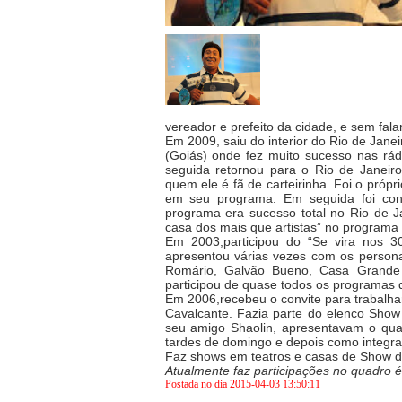
vereador e prefeito da cidade, e sem fala
Em 2009, saiu do interior do Rio de Janei
(Goiás) onde fez muito sucesso nas rá
seguida retornou para o Rio de Janeir
quem ele é fã de carteirinha. Foi o própr
em seu programa. Em seguida foi conv
programa era sucesso total no Rio de 
casa dos mais que artistas” no programa
Em 2003,participou do “Se vira nos 
apresentou várias vezes com os persona
Romário, Galvão Bueno, Casa Grande 
participou de quase todos os programas da
Em 2006,recebeu o convite para trabalhar
Cavalcante. Fazia parte do elenco Sho
seu amigo Shaolin, apresentavam o qua
tardes de domingo e depois como integra
Faz shows em teatros e casas de Show d
Atualmente faz participações no quadro é
Postada no dia 2015-04-03 13:50:11