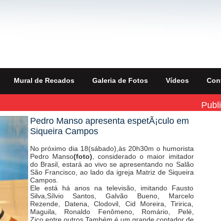
Mural de Recados
Galeria de Fotos
Vídeos
Con
Publ
Pedro Manso apresenta espetÃ¡culo em
Siqueira Campos
No próximo dia 18(sábado),às 20h30m o humorista
Pedro Manso
(foto)
, considerado o maior imitador
do Brasil, estará ao vivo se apresentando no Salão
São Francisco, ao lado da igreja Matriz de Siqueira
Campos.
Ele está há anos na televisão, imitando Fausto
Silva,Sílvio Santos, Galvão Bueno, Marcelo
Rezende, Datena, Clodovil, Cid Moreira, Tiririca,
Maguila, Ronaldo Fenômeno, Romário, Pelé,
Zico,entre outros.Também é um grande contador de